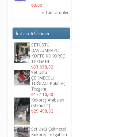
₺0,00
» Tüm Ürünler
İndirimli Ürünler
SETÜSTÜ
DAVLUMBAZLI
KÖFTE KOKOREÇ
TEZGAHI
₺33.038,82
Set Üstü
ÇEKMECELİ
TUĞLALI Kokoreç
Tezgahı
₺17.110,00
Kokoreç Arabaları
(Standart)
₺29.498,82
Set Üstü Çekmeceli
Kokoreç Tezgahları