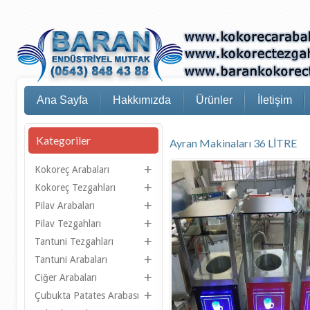
Ana Sayfa
Hakkımızda
Ürünler
İletişim
Kategoriler
Ayran Makinaları 36 LİTRE
Kokoreç Arabaları
Kokoreç Tezgahları
Pilav Arabaları
Pilav Tezgahları
Tantuni Tezgahları
Tantuni Arabaları
Ciğer Arabaları
Çubukta Patates Arabası