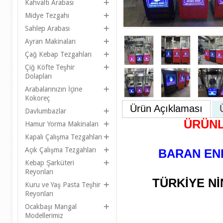
Kahvaltı Arabası
Midye Tezgahı
Sahlep Arabası
Ayran Makinaları
Çağ Kebap Tezgahları
Çiğ Köfte Teşhir
Dolapları
Arabalarınızın İçine
Kokoreç
Ürün Açıklaması
Davlumbazlar
ÜRÜNL
Hamur Yorma Makinaları
Kapalı Çalışma Tezgahları
Açık Çalışma Tezgahları
BARAN EN
Kebap Şarküteri
Reyonları
TÜRKİYE Nİ
Kuru ve Yaş Pasta Teşhir
Reyonları
Ocakbaşı Mangal
Modellerimiz