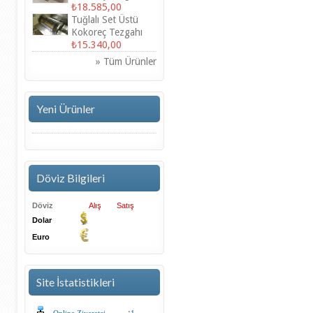
₺18.585,00
Tuğlalı Set Üstü
Kokoreç Tezgahı
₺15.340,00
» Tüm Ürünler
Yeni Ürünler
Döviz Bilgileri
Döviz
Alış
Satış
Dolar
Euro
Site İstatistikleri