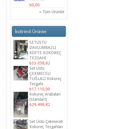
₺0,00
» Tüm Ürünler
İndirimli Ürünler
SETÜSTÜ
DAVLUMBAZLI
KÖFTE KOKOREÇ
TEZGAHI
₺33.038,82
Set Üstü
ÇEKMECELİ
TUĞLALI Kokoreç
Tezgahı
₺17.110,00
Kokoreç Arabaları
(Standart)
₺29.498,82
Set Üstü Çekmeceli
Kokoreç Tezgahları