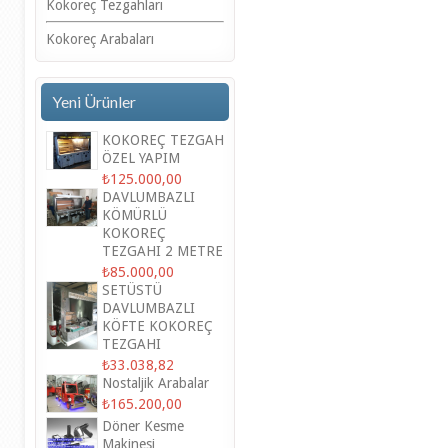
Kokoreç Tezgahları
Kokoreç Arabaları
Yeni Ürünler
KOKOREÇ TEZGAH
ÖZEL YAPIM
₺125.000,00
DAVLUMBAZLI
KÖMÜRLÜ
KOKOREÇ
TEZGAHI 2 METRE
₺85.000,00
SETÜSTÜ
DAVLUMBAZLI
KÖFTE KOKOREÇ
TEZGAHI
₺33.038,82
Nostaljik Arabalar
₺165.200,00
Döner Kesme
Makinesi