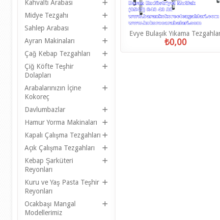
Kahvaltı Arabası
Midye Tezgahı
Sahlep Arabası
Evye Bulaşık Yıkama Tezgahlar
Ayran Makinaları
₺0,00
Çağ Kebap Tezgahları
Çiğ Köfte Teşhir
Dolapları
Arabalarınızın İçine
Kokoreç
Davlumbazlar
Hamur Yorma Makinaları
Kapalı Çalışma Tezgahları
Açık Çalışma Tezgahları
Kebap Şarküteri
Reyonları
Kuru ve Yaş Pasta Teşhir
Reyonları
Ocakbaşı Mangal
Modellerimiz