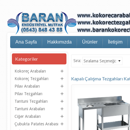
Ana Sayfa
Hakkımızda
Ürünler
İletişim
Kategoriler
Sıra:
Kokoreç Arabaları
Kapalı Çalışma Tezgahları Kat
Kokoreç Tezgahları
Pilav Arabaları
Pilav Tezgahları
Tantuni Tezgahları
Tantuni Arabaları
Ciğer Arabaları
Çubukta Patates Arabası