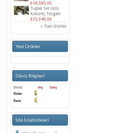
₺18.585,00
Tuğlalı Set Üstü
Kokoreç Tezgahı
₺15.340,00
» Tüm Ürünler
Yeni Ürünler
Döviz Bilgileri
Döviz
Alış
Satış
Dolar
Euro
Site İstatistikleri